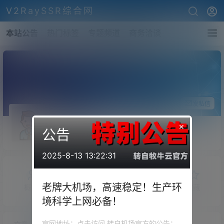
V2RaySSR综合网
本站公告
热门标签
专题频道
商务洽谈
关注Ta
发私信
Lam
×
公告
斗者
Lv1
2025-8-13 13:22:31
老牌大机场，高速稳定！生产环
概览
发布的
关注
粉丝
收藏
境科学上网必备！
官网地址：点击访问 转自机场官方的公告：