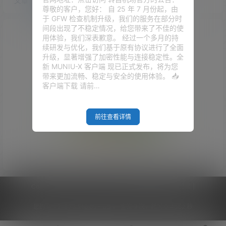
文章
快讯
评论
尊敬的客户，您好： 自 25 年 7 月份起，由
于 GFW 检查机制升级，我们的服务在部分时
间段出现了不稳定情况，给您带来了不佳的使
用体验，我们深表歉意。 经过一个多月的持
续研发与优化，我们基于原有协议进行了全面
升级，显著增强了加密性能与连接稳定性。全
新 MUNIU-X 客户端 现已正式发布，将为您
带来更加流畅、稳定与安全的使用体验。 📥
客户端下载 请前…
前往查看详情
Empty Result
Copyright © 2026
V2RaySSR综合网
|
网站地图
|
商务洽谈
|
您的 IP :
216.73.216.85 - US ， 查询 9 次，耗时 0.4062 秒