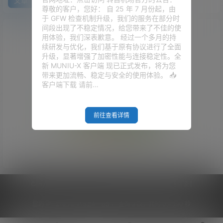
文章
快讯
评论
尊敬的客户，您好： 自 25 年 7 月份起，由
于 GFW 检查机制升级，我们的服务在部分时
间段出现了不稳定情况，给您带来了不佳的使
用体验，我们深表歉意。 经过一个多月的持
续研发与优化，我们基于原有协议进行了全面
升级，显著增强了加密性能与连接稳定性。全
新 MUNIU-X 客户端 现已正式发布，将为您
带来更加流畅、稳定与安全的使用体验。 📥
客户端下载 请前…
前往查看详情
Empty Result
Copyright © 2026
V2RaySSR综合网
|
网站地图
|
商务洽谈
|
您的 IP :
216.73.216.84 - US ， 查询 9 次，耗时 0.4390 秒