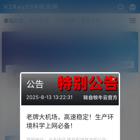
V2RaySSR综合网
本站公告
热门标签
专题频道
商务洽谈
关注Ta
发私信
rocket
×
公告
斗者
Lv1
2025-8-13 13:22:31
老牌大机场，高速稳定！生产环
概览
发布的
关注
粉丝
收藏
境科学上网必备！
官网地址：点击访问 转自机场官方的公告：