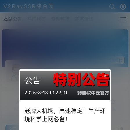
V2RaySSR综合网
本站公告
热门标签
专题频道
商务洽谈
关注Ta
发私信
rocket
×
公告
斗者
Lv1
2025-8-13 13:22:31
概览
发布的
关注
粉丝
收藏
老牌大机场，高速稳定！生产环
境科学上网必备！
文章
商铺
快讯
圈子
问答
供求信息