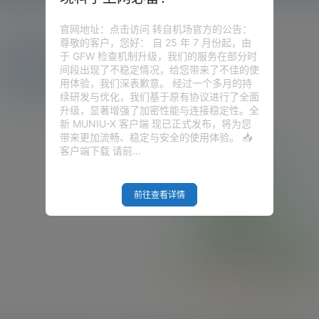
官网地址：点击访问 转自机场官方的公告：
尊敬的客户，您好： 自 25 年 7 月份起，由
于 GFW 检查机制升级，我们的服务在部分时
圈子
问答
供求信息
间段出现了不稳定情况，给您带来了不佳的使
用体验，我们深表歉意。 经过一个多月的持
续研发与优化，我们基于原有协议进行了全面
升级，显著增强了加密性能与连接稳定性。全
新 MUNIU-X 客户端 现已正式发布，将为您
带来更加流畅、稳定与安全的使用体验。 📥
客户端下载 请前…
前往查看详情
Empty Result