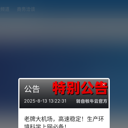
题频道
商务洽谈
端下载
OpenWRT（软路由）固件合集
在线订阅转换
搬瓦工
×
公告
2025-8-13 13:22:31
老牌大机场，高速稳定！生产环
境科学上网必备！