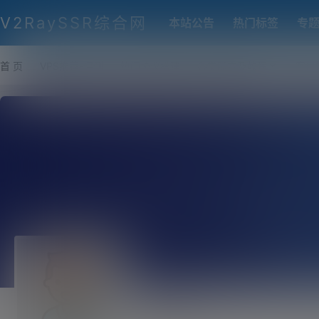
V2RaySSR综合网
本站公告
热门标签
专
首 页
VPS推荐-评测
热门协议搭建
各类脚本及教程
客户