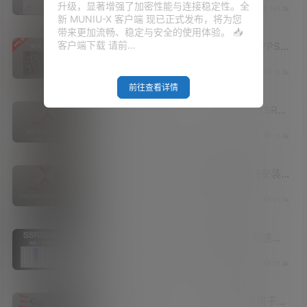
升级，显著增强了加密性能与连接稳定性。全
V2raySSR综合网
24年12月28日
165.3k
理由退换是否值得入手？
新 MUNIU-X 客户端 现已正式发布，将为您
带来更加流畅、稳定与安全的使用体验。 📥
客户端下载 请前…
2024年搬瓦工还是搬瓦工吗？搬瓦工VPS
商务专属机房，线路表现到底如何？CN2、
V2raySSR综合网
24年7月1日
13.3k
CN2GIA、CN2GIAE线路对比区别，最新
前往查看详情
VPS推荐评测！
（博客开放注册）史上最全，PVE平台SR-
IOV虚拟化核显复用！PVE安装iKuai、
V2raySSR综合网
24年4月27日
32.8k
OpenWrt、Windows11、Emby、黑群晖等
保姆级教程！
20250320已更新：最新保姆级PVE8安装
教程！虚拟机PCIE设备及SR-IOV核显直
V2raySSR综合网
24年3月9日
51.1k
通，最多分配7个虚拟化单独核显！最强虚
拟机！
SSRSpeedN！改良版机场节点批量测速软
件！订阅链接、订阅节点批量测速，支持
V2raySSR综合网
23年12月2日
25.4k
Netflix/Disney/HBO/等流媒体和chatGPT
及UDP NAT的解锁检测！
云编译OpenWrt固件！三分钟定制适用于您