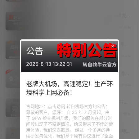
程更稳
你真的会配置Reality？科学上网翻车频发，
其实节点搭建这些坑90%的人都踩过！
V2raySSR综合网
25年9月27日
62.8k
Reality部署全流程拆解！
无需公网IP，用国际域名一键访问本地博
×
公告
客，不加端口号，像官网一样上线！不做内
V2raySSR综合网
25年5月31日
6.7k
网穿透、不开端口映射！Cloudflare
2025-8-13 13:22:31
Tunnel 全民教程
低延迟香港CMI VPS买一台送一台！买香港
VPS，送美国VPS！流媒体、ChatGPT等
老牌大机场，高速稳定！生产环
V2raySSR综合网
25年4月26日
108k
全面解锁！香港VPS评测！
境科学上网必备！
100多的旁路由！友善 NanoPi Zero2 开发
官网地址：点击访问 转自机场官方的公告：
板 ！小小体积，作为弱电箱的旁路由怎么
尊敬的客户，您好： 自 25 年 7 月份起，由
V2raySSR综合网
25年3月9日
3k
样？
于 GFW 检查机制升级，我们的服务在部分时
间段出现了不稳定情况，给您带来了不佳的使
用体验，我们深表歉意。 经过一个多月的持
搬瓦工DC6新品VPS评测：2.5G带宽加持，
续研发与优化，我们基于原有协议进行了全面
CN2GIAE、CMIN2中国优化线路，30天无