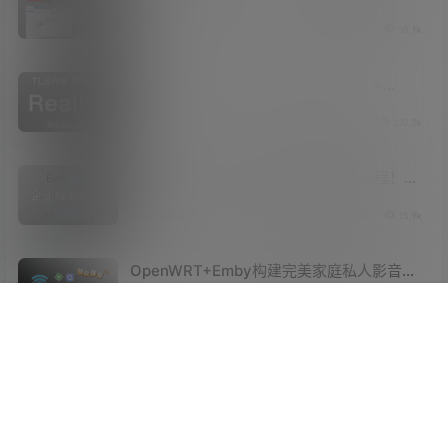
设备的OpenWrt固件！几乎涵盖常用的各种
V2raySSR综合网
23年11月18日
30.1k
ARM、X86路由器！
无敌的 Xray – Reality 协议！Vless +
Reality协议 + Vision流控，是否能够摆平
V2raySSR综合网
23年9月30日
232.2k
一切顾虑！
EwoMail 开源邮件服务器详细搭建过程！自
建企业邮局、域名邮箱！低配VPS的福音！
V2raySSR综合网
23年9月2日
15.9k
域名、邮箱无数量限制！域不允许办法！
OpenWRT+Emby构建完美家庭私人影音
库！软路由、OpenWRT开机Rclone自动挂
V2raySSR综合网
23年3月25日
27k
载阿里云盘，Docker Emby 开心版、支持
顶部
搜索
菜单
我的
服务器硬解！
老旧、古董打印机变身无线网络共享打印
机！Airprint 无线打印服务器！免驱打印！
V2raySSR综合网
22年5月21日
11.8k