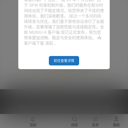
于 GFW 检查机制升级，我们的服务在部分时
间段出现了不稳定情况，给您带来了不佳的使
用体验，我们深表歉意。 经过一个多月的持
续研发与优化，我们基于原有协议进行了全面
升级，显著增强了加密性能与连接稳定性。全
新 MUNIU-X 客户端 现已正式发布，将为您
带来更加流畅、稳定与安全的使用体验。 📥
客户端下载 请前…
前往查看详情
Empty Result
Copyright © 2026
V2RaySSR综合网
|
网站地图
|
商务洽谈
|
您的 IP :
216.73.216.38 - US ， 查询 9 次，耗时 0.4017 秒
顶部
搜索
菜单
我的