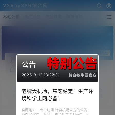
V2RaySSR综合网
本站公告
热门标签
专题频道
商务洽谈
关注Ta
发私信
×
公告
abc123
斗者
Lv1
2025-8-13 13:22:31
老牌大机场，高速稳定！生产环
概览
发布的
关注
粉丝
收藏
境科学上网必备！
官网地址：点击访问 转自机场官方的公告：
尊敬的客户，您好： 自 25 年 7 月份起，由