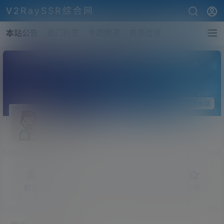
V2RaySSR综合网
本站公告
热门标签
专题频道
商务洽谈
关注Ta
发私信
abc123
斗者
Lv1
概览
发布的
关注
粉丝
收藏