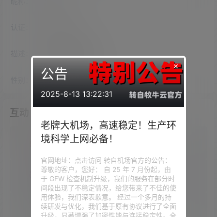
昵称：
abc123
认证：
未认证
描述：
入驻本站
2255
天
×
公告
性别：
女
2025-8-13 13:22:31
互动
老牌大机场，高速稳定！生产环
境科学上网必备！
我的圈子
官网地址：点击访问 转自机场官方的公告：
尊敬的客户，您好： 自 25 年 7 月份起，由
我的问答
于 GFW 检查机制升级，我们的服务在部分时
间段出现了不稳定情况，给您带来了不佳的使
用体验，我们深表歉意。 经过一个多月的持
续研发与优化，我们基于原有协议进行了全面
我的供求信息
升级，显著增强了加密性能与连接稳定性。全