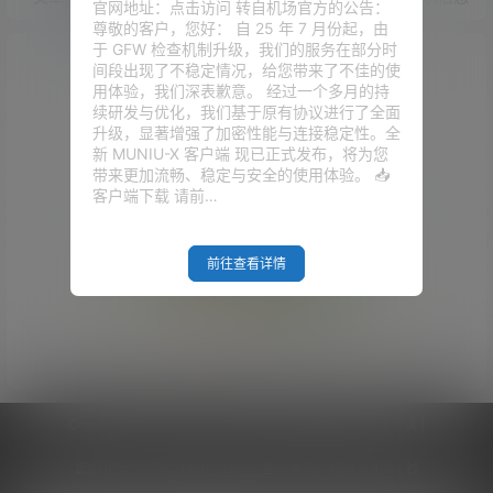
官网地址：点击访问 转自机场官方的公告：
尊敬的客户，您好： 自 25 年 7 月份起，由
于 GFW 检查机制升级，我们的服务在部分时
间段出现了不稳定情况，给您带来了不佳的使
用体验，我们深表歉意。 经过一个多月的持
续研发与优化，我们基于原有协议进行了全面
升级，显著增强了加密性能与连接稳定性。全
新 MUNIU-X 客户端 现已正式发布，将为您
带来更加流畅、稳定与安全的使用体验。 📥
客户端下载 请前…
前往查看详情
Empty Result
Copyright © 2026
V2RaySSR综合网
|
网站地图
|
商务洽谈
|
您的 IP :
216.73.217.61 - US ， 查询 9 次，耗时 0.4631 秒