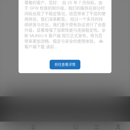
尊敬的客户，您好： 自 25 年 7 月份起，由
于 GFW 检查机制升级，我们的服务在部分时
间段出现了不稳定情况，给您带来了不佳的使
用体验，我们深表歉意。 经过一个多月的持
续研发与优化，我们基于原有协议进行了全面
升级，显著增强了加密性能与连接稳定性。全
新 MUNIU-X 客户端 现已正式发布，将为您
带来更加流畅、稳定与安全的使用体验。 📥
客户端下载 请前…
前往查看详情
Copyright © 2026
V2RaySSR综合网
|
网站地图
|
商务洽谈
|
您的 IP :
216.73.216.159 - US ， 查询 9 次，耗时 0.4095 秒