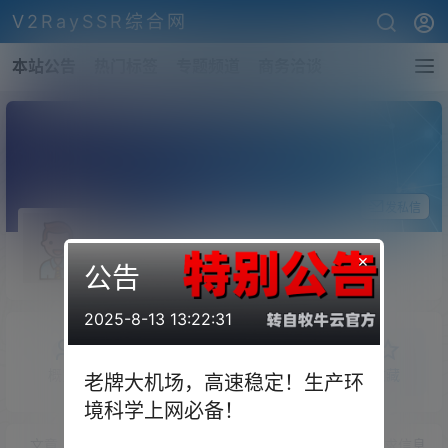
V2RaySSR综合网
本站公告
热门标签
专题频道
商务洽谈
关注Ta
发私信
雨禅
×
公告
斗者
Lv1
2025-8-13 13:22:31
概览
发布的
关注
粉丝
收藏
老牌大机场，高速稳定！生产环
境科学上网必备！
文章
商铺
快讯
圈子
问答
供求信息