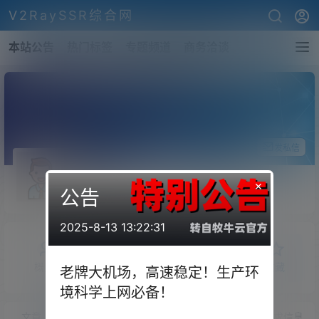
V2RaySSR综合网
本站公告
热门标签
专题频道
商务洽谈
关注Ta
发私信
雨禅
×
公告
斗者
Lv1
2025-8-13 13:22:31
概览
发布的
关注
粉丝
收藏
老牌大机场，高速稳定！生产环
境科学上网必备！
文章
商铺
快讯
圈子
问答
供求信息