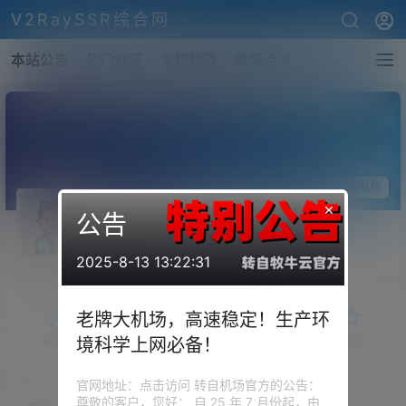
V2RaySSR综合网
本站公告
热门标签
专题频道
商务洽谈
关注Ta
发私信
×
公告
外星人靓靓
斗者
Lv1
2025-8-13 13:22:31
老牌大机场，高速稳定！生产环
概览
发布的
关注
粉丝
收藏
境科学上网必备！
官网地址：点击访问 转自机场官方的公告：
尊敬的客户，您好： 自 25 年 7 月份起，由