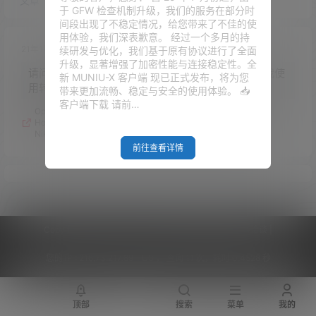
文章
快讯
评论
于 GFW 检查机制升级，我们的服务在部分时
间段出现了不稳定情况，给您带来了不佳的使
用体验，我们深表歉意。 经过一个多月的持
21年1月27日
续研发与优化，我们基于原有协议进行了全面
升级，显著增强了加密性能与连接稳定性。全
请问 windows的虚拟机Hyper-v如何安装软路由，我使
新 MUNIU-X 客户端 现已正式发布，将为您
用转换工具提示格式错误无法转换。
带来更加流畅、稳定与安全的使用体验。 📥
客户端下载 请前…
OpenWRT固件下载合集，长期更新中。包含软件：PassWall、
HomeProxy、SSR-Plus、OpenClash、PassWall2、Bypass、
Nikki、FullCombo、Shark!、luci-xray、NeKoBox等
前往查看详情
Copyright © 2026
V2RaySSR综合网
|
网站地图
|
商务洽谈
|
您的 IP :
216.73.217.89 - US ， 查询 11 次，耗时 0.4528 秒
顶部
搜索
菜单
我的