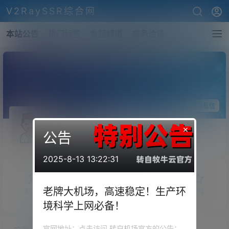
V2RaySSR综合网
本站公告
热门标签
专题频道
商务洽谈
关注Ta
发私信
外星人靓靓
×
公告
斗者
Lv1
2025-8-13 13:22:31
老牌大机场，高速稳定！生产环
概览
发布的
关注
粉丝
收藏
境科学上网必备！
官网地址：点击访问 转自机场官方的公告：