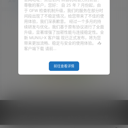
文章
快讯
评论
尊敬的客户，您好： 自 25 年 7 月份起，由
于 GFW 检查机制升级，我们的服务在部分时
间段出现了不稳定情况，给您带来了不佳的使
用体验，我们深表歉意。 经过一个多月的持
续研发与优化，我们基于原有协议进行了全面
升级，显著增强了加密性能与连接稳定性。全
新 MUNIU-X 客户端 现已正式发布，将为您
带来更加流畅、稳定与安全的使用体验。 📥
客户端下载 请前…
前往查看详情
Empty Result
Copyright © 2026
V2RaySSR综合网
|
网站地图
|
商务洽谈
|
您的 IP :
216.73.216.6 - US ， 查询 9 次，耗时 0.4599 秒