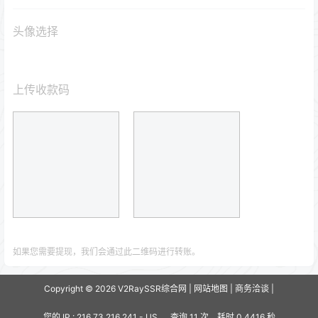
头像选择
上传收款码
如果您需要提现，我们会通过此二维码进行转账。
Copyright © 2026
V2RaySSR综合网
|
网站地图
|
商务洽谈
|
您的 IP :
216.73.216.241 - US ， 查询 11 次，耗时 0.4416 秒