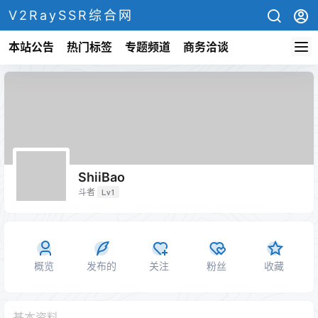
V2RaySSR综合网
本站公告
热门标签
专题频道
商务洽谈
ShiiBao
斗者
Lv1
概览
发布的
关注
粉丝
收藏
基本资料