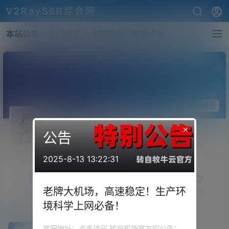
V2RaySSR综合网
本站公告
热门标签
专题频道
商务洽谈
关注Ta
发私信
ShiiBao
×
公告
斗者
Lv1
2025-8-13 13:22:31
老牌大机场，高速稳定！生产环
概览
发布的
关注
粉丝
收藏
境科学上网必备！
官网地址：点击访问 转自机场官方的公告：