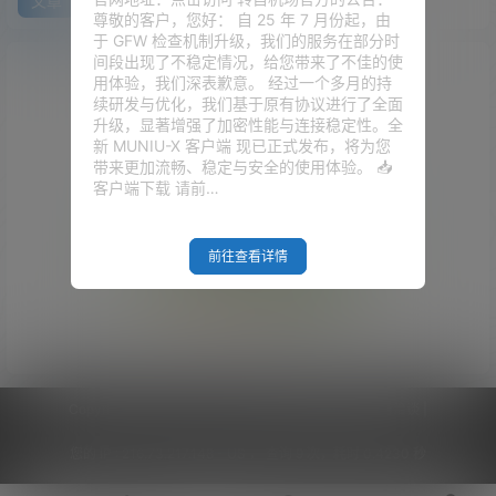
文章
快讯
评论
尊敬的客户，您好： 自 25 年 7 月份起，由
于 GFW 检查机制升级，我们的服务在部分时
间段出现了不稳定情况，给您带来了不佳的使
用体验，我们深表歉意。 经过一个多月的持
续研发与优化，我们基于原有协议进行了全面
升级，显著增强了加密性能与连接稳定性。全
新 MUNIU-X 客户端 现已正式发布，将为您
带来更加流畅、稳定与安全的使用体验。 📥
客户端下载 请前…
前往查看详情
Empty Result
Copyright © 2026
V2RaySSR综合网
|
网站地图
|
商务洽谈
|
您的 IP :
216.73.217.148 - US ， 查询 9 次，耗时 0.4230 秒