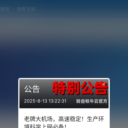
题频道
商务洽谈
端下载
OpenWRT（软路由）固件合集
在线订阅转换
搬瓦工
×
公告
2025-8-13 13:22:31
老牌大机场，高速稳定！生产环
境科学上网必备！