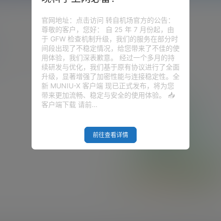
官网地址：点击访问 转自机场官方的公告：
尊敬的客户，您好： 自 25 年 7 月份起，由
于 GFW 检查机制升级，我们的服务在部分时
间段出现了不稳定情况，给您带来了不佳的使
用体验，我们深表歉意。 经过一个多月的持
续研发与优化，我们基于原有协议进行了全面
升级，显著增强了加密性能与连接稳定性。全
新 MUNIU-X 客户端 现已正式发布，将为您
带来更加流畅、稳定与安全的使用体验。 📥
客户端下载 请前…
前往查看详情
Empty Result