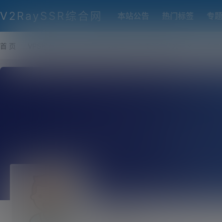
V2RaySSR综合网
本站公告
热门标签
专
首 页
VPS推荐-评测
热门协议搭建
各类脚本及教程
客户