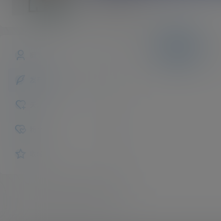
ShiiBao
斗者
Lv1
文章
快讯
评论
概览
发布的
关注
粉丝
收藏