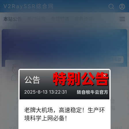
V2RaySSR综合网
本站公告
热门标签
专题频道
商务洽谈
关注Ta
发私信
neilxu
×
公告
斗者
Lv1
2025-8-13 13:22:31
概览
发布的
关注
粉丝
收藏
老牌大机场，高速稳定！生产环
境科学上网必备！
文章
商铺
快讯
圈子
问答
供求信息