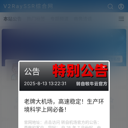
V2RaySSR综合网
本站公告
热门标签
专题频道
商务洽谈
关注Ta
发私信
×
公告
yilunn
斗者
Lv1
2025-8-13 13:22:31
老牌大机场，高速稳定！生产环
概览
发布的
关注
粉丝
收藏
境科学上网必备！
官网地址：点击访问 转自机场官方的公告：
尊敬的客户，您好： 自 25 年 7 月份起，由