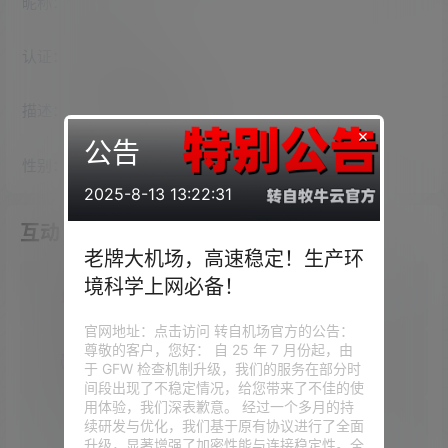
昵称：
yilunn
认证：
未认证
描述：
入驻本站
688
天
×
公告
性别：
女
2025-8-13 13:22:31
互动
老牌大机场，高速稳定！生产环
境科学上网必备！
我的圈子
官网地址：点击访问 转自机场官方的公告：
尊敬的客户，您好： 自 25 年 7 月份起，由
我的问答
于 GFW 检查机制升级，我们的服务在部分时
间段出现了不稳定情况，给您带来了不佳的使
用体验，我们深表歉意。 经过一个多月的持
续研发与优化，我们基于原有协议进行了全面
我的供求信息
升级，显著增强了加密性能与连接稳定性。全