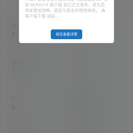
新 MUNIU-X 客户端 现已正式发布，将为您
带来更加流畅、稳定与安全的使用体验。 📥
客户端下载 请前…
发布的文章
发布的快讯
0
0
前往查看详情
在本站的投稿
在本站发布的快讯
提交的评论
关注
1
0
在本站提交的评论
关注的人数
粉丝
收藏的文章
0
0
粉丝人数
收藏的文章数量