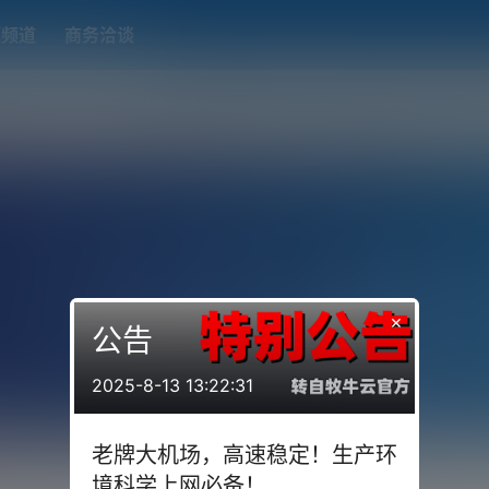
题频道
商务洽谈
端下载
OpenWRT（软路由）固件合集
在线订阅转换
搬瓦工
×
公告
2025-8-13 13:22:31
老牌大机场，高速稳定！生产环
境科学上网必备！