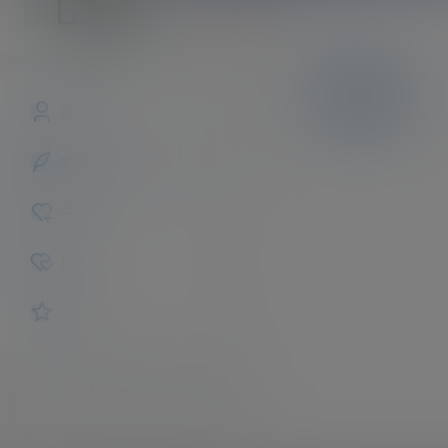
yilunn
斗者
Lv1
文章
快讯
评论
概览
发布的
关注
粉丝
收藏