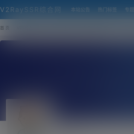
V2RaySSR综合网
本站公告
热门标签
专
首 页
VPS推荐-评测
热门协议搭建
各类脚本及教程
客户