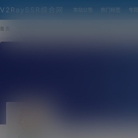
V2RaySSR综合网
本站公告
热门标签
专
首 页
VPS推荐-评测
热门协议搭建
各类脚本及教程
客户