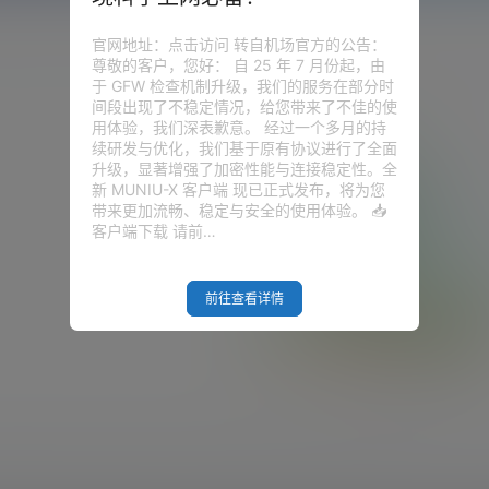
官网地址：点击访问 转自机场官方的公告：
尊敬的客户，您好： 自 25 年 7 月份起，由
于 GFW 检查机制升级，我们的服务在部分时
间段出现了不稳定情况，给您带来了不佳的使
用体验，我们深表歉意。 经过一个多月的持
续研发与优化，我们基于原有协议进行了全面
升级，显著增强了加密性能与连接稳定性。全
新 MUNIU-X 客户端 现已正式发布，将为您
带来更加流畅、稳定与安全的使用体验。 📥
客户端下载 请前…
前往查看详情
Empty Result