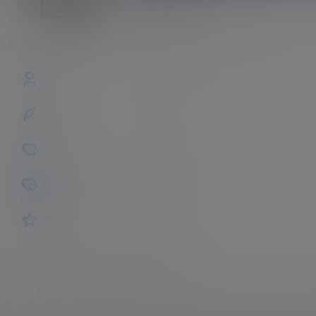
xxcaibi
斗者
Lv1
概览
发布的
关注
粉丝
收藏