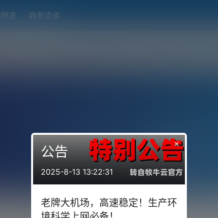
题频道
商务洽谈
端下载
OpenWRT（软路由）固件合集
在线订阅转换
搬瓦工
×
公告
2025-8-13 13:22:31
老牌大机场，高速稳定！生产环
境科学上网必备！