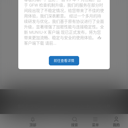
于 GFW 检查机制升级，我们的服务在部分时
间段出现了不稳定情况，给您带来了不佳的使
用体验，我们深表歉意。 经过一个多月的持
续研发与优化，我们基于原有协议进行了全面
升级，显著增强了加密性能与连接稳定性。全
新 MUNIU-X 客户端 现已正式发布，将为您
带来更加流畅、稳定与安全的使用体验。 📥
客户端下载 请前…
前往查看详情
Copyright © 2026
V2RaySSR综合网
|
网站地图
|
商务洽谈
|
您的 IP :
216.73.216.249 - US ， 查询 9 次，耗时 0.4236 秒
顶部
搜索
菜单
我的