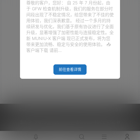
尊敬的客户，您好： 自 25 年 7 月份起，由
于 GFW 检查机制升级，我们的服务在部分时
间段出现了不稳定情况，给您带来了不佳的使
用体验，我们深表歉意。 经过一个多月的持
续研发与优化，我们基于原有协议进行了全面
升级，显著增强了加密性能与连接稳定性。全
新 MUNIU-X 客户端 现已正式发布，将为您
带来更加流畅、稳定与安全的使用体验。 📥
客户端下载 请前…
前往查看详情
Copyright © 2026
V2RaySSR综合网
|
网站地图
|
商务洽谈
|
您的 IP :
216.73.216.251 - US ， 查询 9 次，耗时 0.4210 秒