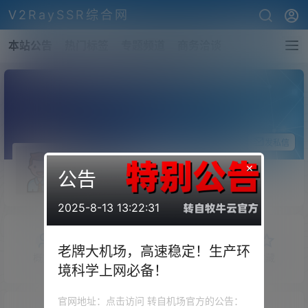
V2RaySSR综合网
本站公告
热门标签
专题频道
商务洽谈
关注Ta
发私信
×
seosea
公告
斗者
Lv1
2025-8-13 13:22:31
老牌大机场，高速稳定！生产环
概览
发布的
关注
粉丝
收藏
境科学上网必备！
官网地址：点击访问 转自机场官方的公告：