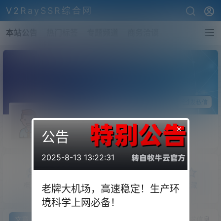
V2RaySSR综合网
本站公告
热门标签
专题频道
商务洽谈
关注Ta
发私信
seosea
×
公告
斗者
Lv1
2025-8-13 13:22:31
概览
发布的
关注
粉丝
收藏
老牌大机场，高速稳定！生产环
境科学上网必备！
文章
商铺
快讯
圈子
问答
供求信息