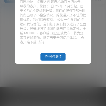
官网地址：点击访问 转自机场官方的公告：
尊敬的客户，您好： 自 25 年 7 月份起，由
于 GFW 检查机制升级，我们的服务在部分时
间段出现了不稳定情况，给您带来了不佳的使
用体验，我们深表歉意。 经过一个多月的持
续研发与优化，我们基于原有协议进行了全面
升级，显著增强了加密性能与连接稳定性。全
新 MUNIU-X 客户端 现已正式发布，将为您
带来更加流畅、稳定与安全的使用体验。 📥
客户端下载 请前…
前往查看详情
Empty Result
Copyright © 2026
V2RaySSR综合网
|
网站地图
|
商务洽谈
|
您的 IP :
216.73.216.7 - US ， 查询 9 次，耗时 0.3998 秒