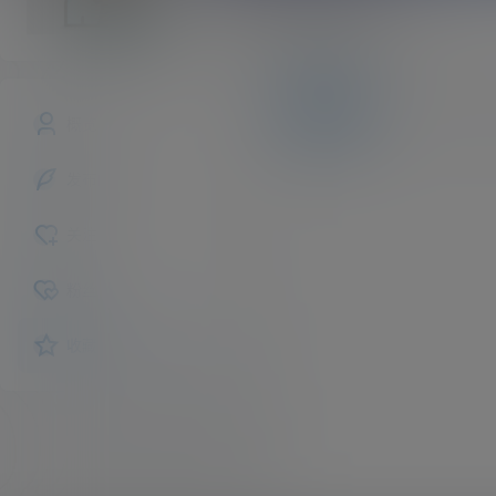
VanceStLedg
斗之气
Lv0
文章
商铺
快讯
概览
发布的
关注
粉丝
收藏