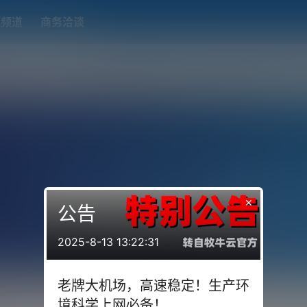
题频道
商务洽谈
端下载
OpenWRT（软路由）固件合集
在线订阅转换
搬瓦工
×
公告
2025-8-13 13:22:31
老牌大机场，高速稳定！生产环
境科学上网必备！