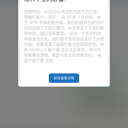
官网地址：点击访问 转自机场官方的公告：
尊敬的客户，您好： 自 25 年 7 月份起，由
于 GFW 检查机制升级，我们的服务在部分时
圈子
问答
供求信息
间段出现了不稳定情况，给您带来了不佳的使
用体验，我们深表歉意。 经过一个多月的持
续研发与优化，我们基于原有协议进行了全面
升级，显著增强了加密性能与连接稳定性。全
新 MUNIU-X 客户端 现已正式发布，将为您
带来更加流畅、稳定与安全的使用体验。 📥
客户端下载 请前…
前往查看详情
Empty Result