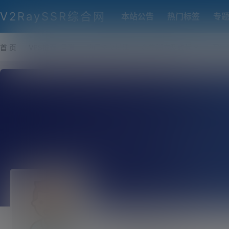
V2RaySSR综合网
本站公告
热门标签
专
首 页
VPS推荐-评测
热门协议搭建
各类脚本及教程
客户