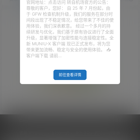
官网地址：点击访问 转自机场官方的公告：
尊敬的客户，您好： 自 25 年 7 月份起，由
于 GFW 检查机制升级，我们的服务在部分时
间段出现了不稳定情况，给您带来了不佳的使
用体验，我们深表歉意。 经过一个多月的持
续研发与优化，我们基于原有协议进行了全面
升级，显著增强了加密性能与连接稳定性。全
新 MUNIU-X 客户端 现已正式发布，将为您
带来更加流畅、稳定与安全的使用体验。 📥
客户端下载 请前…
前往查看详情
Empty Result
Copyright © 2026
V2RaySSR综合网
|
网站地图
|
商务洽谈
|
您的 IP :
216.73.216.158 - US ， 查询 9 次，耗时 0.4269 秒