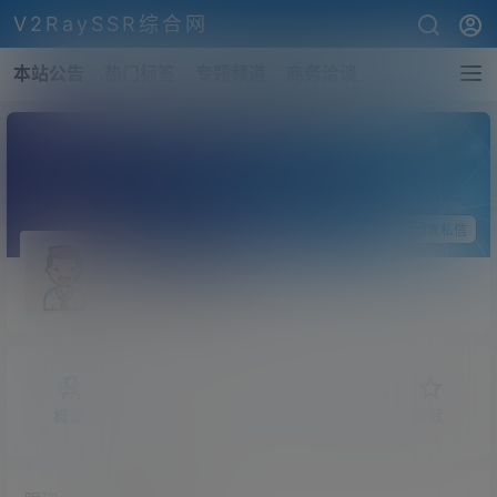
V2RaySSR综合网
本站公告
热门标签
专题频道
商务洽谈
关注Ta
发私信
stellarobins93
斗之气
Lv0
概览
发布的
关注
粉丝
收藏