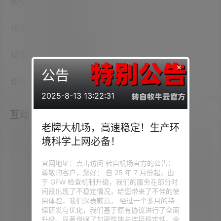
昵称：
stellarobins93
认证：
未认证
描述：
入驻本站
2294
天
×
公告
性别：
女
2025-8-13 13:22:31
互动
老牌大机场，高速稳定！生产环
境科学上网必备！
我的圈子
官网地址：点击访问 转自机场官方的公告：
尊敬的客户，您好： 自 25 年 7 月份起，由
我的问答
于 GFW 检查机制升级，我们的服务在部分时
间段出现了不稳定情况，给您带来了不佳的使
用体验，我们深表歉意。 经过一个多月的持
续研发与优化，我们基于原有协议进行了全面
我的供求信息
升级，显著增强了加密性能与连接稳定性。全