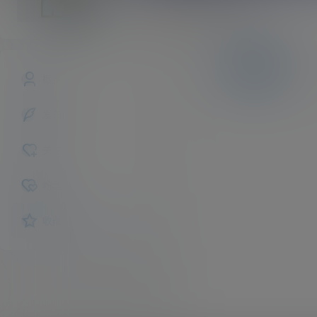
stellarobins93
斗之气
Lv0
文章
商铺
快讯
概览
发布的
关注
粉丝
收藏