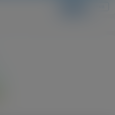
关注Ta
发私信