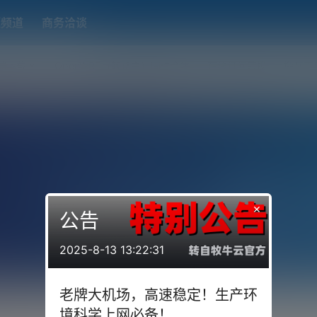
题频道
商务洽谈
端下载
OpenWRT（软路由）固件合集
在线订阅转换
搬瓦工
×
公告
2025-8-13 13:22:31
老牌大机场，高速稳定！生产环
境科学上网必备！