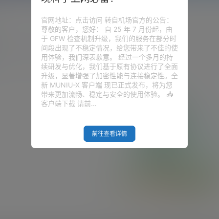
官网地址：点击访问 转自机场官方的公告：
尊敬的客户，您好： 自 25 年 7 月份起，由
于 GFW 检查机制升级，我们的服务在部分时
圈子
问答
供求信息
间段出现了不稳定情况，给您带来了不佳的使
用体验，我们深表歉意。 经过一个多月的持
续研发与优化，我们基于原有协议进行了全面
升级，显著增强了加密性能与连接稳定性。全
新 MUNIU-X 客户端 现已正式发布，将为您
带来更加流畅、稳定与安全的使用体验。 📥
客户端下载 请前…
前往查看详情
Empty Result