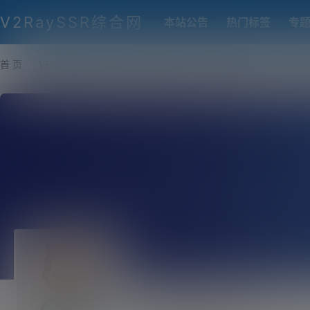
V2RaySSR综合网
本站公告
热门标签
专
首 页
VPS推荐-评测
热门协议搭建
各类脚本及教程
客户