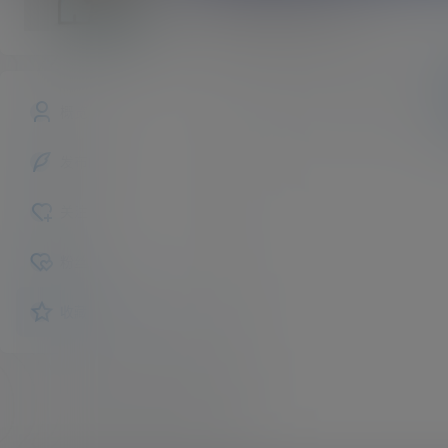
stellarobins93
斗之气
Lv0
文章
商铺
快讯
概览
发布的
关注
粉丝
收藏