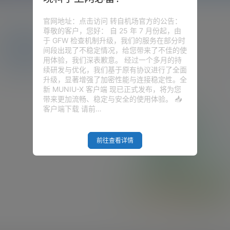
官网地址：点击访问 转自机场官方的公告：
尊敬的客户，您好： 自 25 年 7 月份起，由
于 GFW 检查机制升级，我们的服务在部分时
圈子
问答
供求信息
间段出现了不稳定情况，给您带来了不佳的使
用体验，我们深表歉意。 经过一个多月的持
续研发与优化，我们基于原有协议进行了全面
升级，显著增强了加密性能与连接稳定性。全
新 MUNIU-X 客户端 现已正式发布，将为您
带来更加流畅、稳定与安全的使用体验。 📥
客户端下载 请前…
前往查看详情
Empty Result