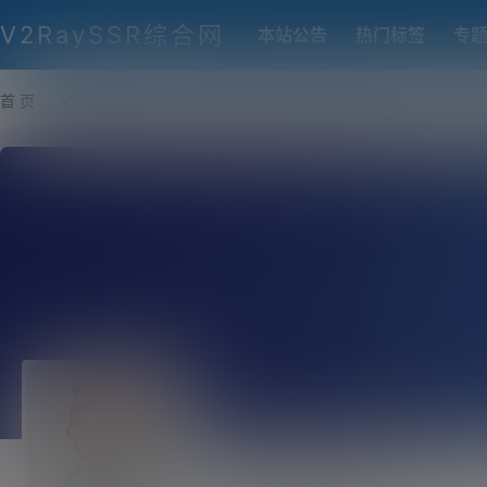
V2RaySSR综合网
本站公告
热门标签
专
首 页
VPS推荐-评测
热门协议搭建
各类脚本及教程
客户