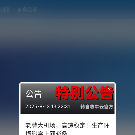
题频道
商务洽谈
端下载
OpenWRT（软路由）固件合集
在线订阅转换
搬瓦工
×
公告
2025-8-13 13:22:31
老牌大机场，高速稳定！生产环
境科学上网必备！