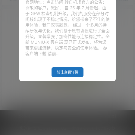
官网地址：点击访问 转自机场官方的公告：
尊敬的客户，您好： 自 25 年 7 月份起，由
于 GFW 检查机制升级，我们的服务在部分时
间段出现了不稳定情况，给您带来了不佳的使
用体验，我们深表歉意。 经过一个多月的持
续研发与优化，我们基于原有协议进行了全面
升级，显著增强了加密性能与连接稳定性。全
新 MUNIU-X 客户端 现已正式发布，将为您
带来更加流畅、稳定与安全的使用体验。 📥
客户端下载 请前…
前往查看详情
Empty Result
Copyright © 2026
V2RaySSR综合网
|
网站地图
|
商务洽谈
|
您的 IP :
216.73.216.85 - US ， 查询 9 次，耗时 0.4078 秒