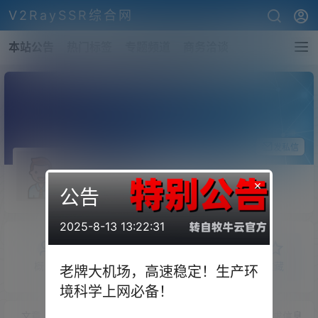
V2RaySSR综合网
本站公告
热门标签
专题频道
商务洽谈
关注Ta
发私信
darrel09s01
×
公告
斗之气
Lv0
2025-8-13 13:22:31
概览
发布的
关注
粉丝
收藏
老牌大机场，高速稳定！生产环
境科学上网必备！
文章
商铺
快讯
圈子
问答
供求信息