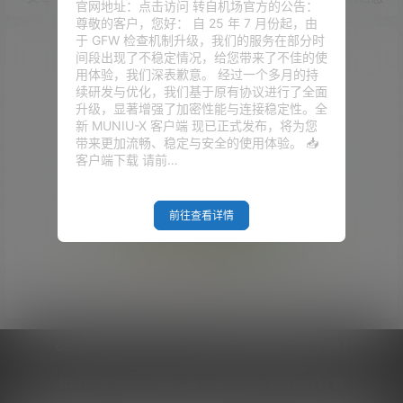
官网地址：点击访问 转自机场官方的公告：
尊敬的客户，您好： 自 25 年 7 月份起，由
于 GFW 检查机制升级，我们的服务在部分时
间段出现了不稳定情况，给您带来了不佳的使
用体验，我们深表歉意。 经过一个多月的持
续研发与优化，我们基于原有协议进行了全面
升级，显著增强了加密性能与连接稳定性。全
新 MUNIU-X 客户端 现已正式发布，将为您
带来更加流畅、稳定与安全的使用体验。 📥
客户端下载 请前…
前往查看详情
Empty Result
Copyright © 2026
V2RaySSR综合网
|
网站地图
|
商务洽谈
|
您的 IP :
216.73.217.50 - US ， 查询 9 次，耗时 0.4223 秒