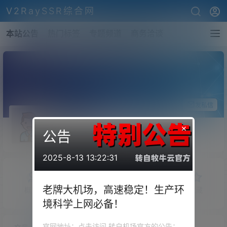
V2RaySSR综合网
本站公告
热门标签
专题频道
商务洽谈
关注Ta
发私信
airsun
×
公告
斗者
Lv1
2025-8-13 13:22:31
老牌大机场，高速稳定！生产环
概览
发布的
关注
粉丝
收藏
境科学上网必备！
官网地址：点击访问 转自机场官方的公告：