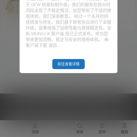
于 GFW 检查机制升级，我们的服务在部分时
什么也没有，不信你看！
间段出现了不稳定情况，给您带来了不佳的使
用体验，我们深表歉意。 经过一个多月的持
148文章
0关注
194粉丝
续研发与优化，我们基于原有协议进行了全面
升级，显著增强了加密性能与连接稳定性。全
新 MUNIU-X 客户端 现已正式发布，将为您
带来更加流畅、稳定与安全的使用体验。 📥
客户端下载 请前…
前往查看详情
Copyright © 2026
V2RaySSR综合网
|
网站地图
|
商务洽谈
|
您的 IP :
216.73.216.150 - US ， 查询 9 次，耗时 0.4102 秒
顶部
搜索
菜单
我的