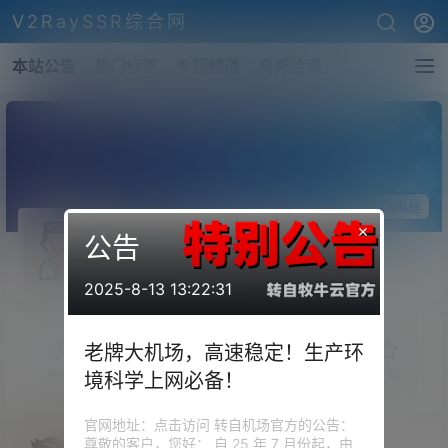
V2RaySSR综合网
本站公告
热门标签
专题频道
商务洽谈
关注Ta
发私信
×
公告
clonekid
斗者
Lv1
2025-8-13 13:22:31
老牌大机场，高速稳定！生产环
概览
发布的
关注
粉丝
收藏
境科学上网必备！
官网地址：点击访问 转自机场官方的公告：
尊敬的客户，您好： 自 25 年 7 月份起，由
V2raySSR综合网