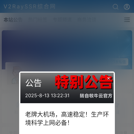
V2RaySSR综合网
本站公告
热门标签
专题频道
商务洽谈
关注Ta
发私信
jsnjwhy
×
公告
斗者
Lv1
2025-8-13 13:22:31
概览
发布的
关注
粉丝
收藏
老牌大机场，高速稳定！生产环
境科学上网必备！
文章
商铺
快讯
圈子
问答
供求信息