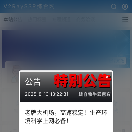
V2RaySSR综合网
本站公告
热门标签
专题频道
商务洽谈
关注Ta
发私信
jsnjwhy
×
公告
斗者
Lv1
2025-8-13 13:22:31
概览
发布的
关注
粉丝
收藏
老牌大机场，高速稳定！生产环
境科学上网必备！
文章
商铺
快讯
圈子
问答
供求信息