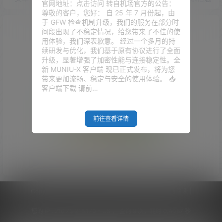
官网地址：点击访问 转自机场官方的公告：
尊敬的客户，您好： 自 25 年 7 月份起，由
于 GFW 检查机制升级，我们的服务在部分时
间段出现了不稳定情况，给您带来了不佳的使
用体验，我们深表歉意。 经过一个多月的持
续研发与优化，我们基于原有协议进行了全面
升级，显著增强了加密性能与连接稳定性。全
新 MUNIU-X 客户端 现已正式发布，将为您
带来更加流畅、稳定与安全的使用体验。 📥
客户端下载 请前…
前往查看详情
Empty Result
Copyright © 2026
V2RaySSR综合网
|
网站地图
|
商务洽谈
|
您的 IP :
216.73.216.170 - US ， 查询 9 次，耗时 0.4067 秒