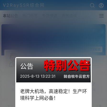
V2RaySSR综合网
本站公告
热门标签
专题频道
商务洽谈
关注Ta
发私信
jsnjwhy
×
公告
斗者
Lv1
2025-8-13 13:22:31
概览
发布的
关注
粉丝
收藏
老牌大机场，高速稳定！生产环
境科学上网必备！
文章
商铺
快讯
圈子
问答
供求信息