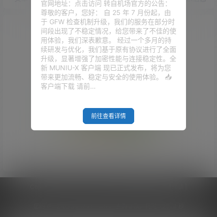
官网地址：点击访问 转自机场官方的公告：
尊敬的客户，您好： 自 25 年 7 月份起，由
于 GFW 检查机制升级，我们的服务在部分时
间段出现了不稳定情况，给您带来了不佳的使
用体验，我们深表歉意。 经过一个多月的持
续研发与优化，我们基于原有协议进行了全面
升级，显著增强了加密性能与连接稳定性。全
新 MUNIU-X 客户端 现已正式发布，将为您
带来更加流畅、稳定与安全的使用体验。 📥
客户端下载 请前…
前往查看详情
Empty Result
Copyright © 2026
V2RaySSR综合网
|
网站地图
|
商务洽谈
|
您的 IP :
216.73.217.21 - US ， 查询 9 次，耗时 1.2373 秒