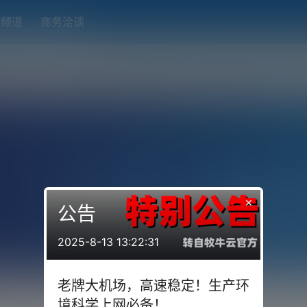
题频道
商务洽谈
端下载
OpenWRT（软路由）固件合集
在线订阅转换
搬瓦工
×
公告
2025-8-13 13:22:31
老牌大机场，高速稳定！生产环
境科学上网必备！