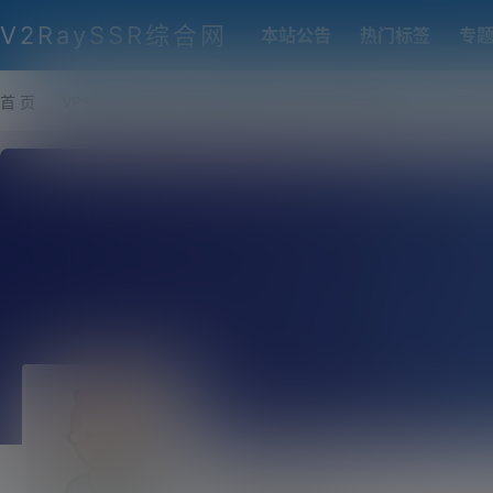
V2RaySSR综合网
本站公告
热门标签
专
首 页
VPS推荐-评测
热门协议搭建
各类脚本及教程
客户