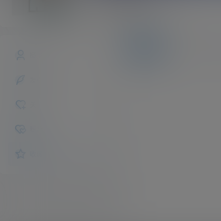
seraphwx
斗者
Lv1
文章
商铺
快讯
概览
发布的
关注
粉丝
收藏