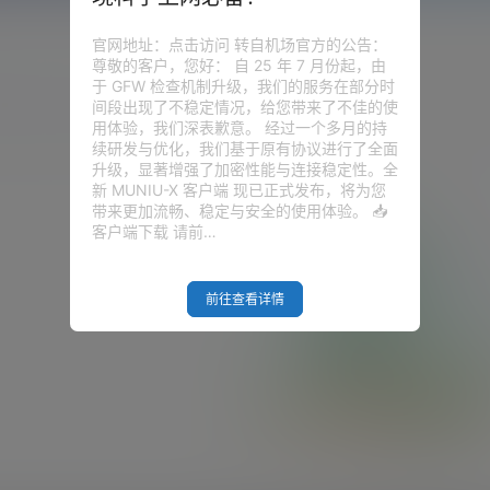
官网地址：点击访问 转自机场官方的公告：
尊敬的客户，您好： 自 25 年 7 月份起，由
于 GFW 检查机制升级，我们的服务在部分时
圈子
问答
供求信息
间段出现了不稳定情况，给您带来了不佳的使
用体验，我们深表歉意。 经过一个多月的持
续研发与优化，我们基于原有协议进行了全面
升级，显著增强了加密性能与连接稳定性。全
新 MUNIU-X 客户端 现已正式发布，将为您
带来更加流畅、稳定与安全的使用体验。 📥
客户端下载 请前…
前往查看详情
Empty Result