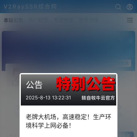
V2RaySSR综合网
本站公告
热门标签
专题频道
商务洽谈
关注Ta
发私信
seraphwx
×
公告
斗者
Lv1
2025-8-13 13:22:31
概览
发布的
关注
粉丝
收藏
老牌大机场，高速稳定！生产环
境科学上网必备！
文章
商铺
快讯
圈子
问答
供求信息