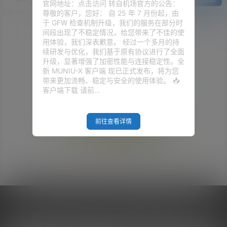
官网地址：点击访问 转自机场官方的公告：
尊敬的客户，您好： 自 25 年 7 月份起，由
于 GFW 检查机制升级，我们的服务在部分时
间段出现了不稳定情况，给您带来了不佳的使
用体验，我们深表歉意。 经过一个多月的持
续研发与优化，我们基于原有协议进行了全面
升级，显著增强了加密性能与连接稳定性。全
新 MUNIU-X 客户端 现已正式发布，将为您
带来更加流畅、稳定与安全的使用体验。 📥
客户端下载 请前…
前往查看详情
Empty Result
Copyright © 2026
V2RaySSR综合网
|
网站地图
|
商务洽谈
|
您的 IP :
216.73.216.197 - US ， 查询 9 次，耗时 0.4241 秒