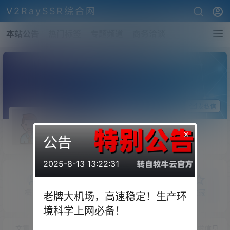
V2RaySSR综合网
本站公告
热门标签
专题频道
商务洽谈
关注Ta
发私信
seraphwx
×
公告
斗者
Lv1
2025-8-13 13:22:31
概览
发布的
关注
粉丝
收藏
老牌大机场，高速稳定！生产环
境科学上网必备！
文章
商铺
快讯
圈子
问答
供求信息