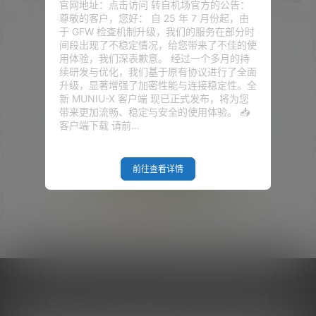
官网地址：点击访问 转自机场官方的公告：
尊敬的客户，您好： 自 25 年 7 月份起，由
于 GFW 检查机制升级，我们的服务在部分时
间段出现了不稳定情况，给您带来了不佳的使
用体验，我们深表歉意。 经过一个多月的持
续研发与优化，我们基于原有协议进行了全面
升级，显著增强了加密性能与连接稳定性。全
新 MUNIU-X 客户端 现已正式发布，将为您
带来更加流畅、稳定与安全的使用体验。 📥
客户端下载 请前…
前往查看详情
Empty Result
Copyright © 2026
V2RaySSR综合网
|
网站地图
|
商务洽谈
|
您的 IP :
216.73.216.25 - US ， 查询 9 次，耗时 0.4552 秒