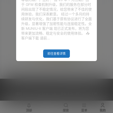
于 GFW 检查机制升级，我们的服务在部分时
间段出现了不稳定情况，给您带来了不佳的使
用体验，我们深表歉意。 经过一个多月的持
续研发与优化，我们基于原有协议进行了全面
升级，显著增强了加密性能与连接稳定性。全
新 MUNIU-X 客户端 现已正式发布，将为您
带来更加流畅、稳定与安全的使用体验。 📥
客户端下载 请前…
前往查看详情
Empty Result
Copyright © 2026
V2RaySSR综合网
|
网站地图
|
商务洽谈
|
您的 IP :
216.73.216.151 - US ， 查询 9 次，耗时 0.4302 秒
顶部
搜索
菜单
我的