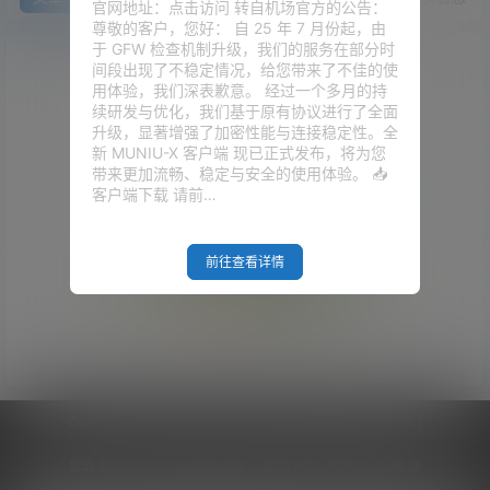
官网地址：点击访问 转自机场官方的公告：
尊敬的客户，您好： 自 25 年 7 月份起，由
于 GFW 检查机制升级，我们的服务在部分时
间段出现了不稳定情况，给您带来了不佳的使
用体验，我们深表歉意。 经过一个多月的持
续研发与优化，我们基于原有协议进行了全面
升级，显著增强了加密性能与连接稳定性。全
新 MUNIU-X 客户端 现已正式发布，将为您
带来更加流畅、稳定与安全的使用体验。 📥
客户端下载 请前…
前往查看详情
Empty Result
Copyright © 2026
V2RaySSR综合网
|
网站地图
|
商务洽谈
|
您的 IP :
216.73.216.216 - US ， 查询 9 次，耗时 0.4056 秒