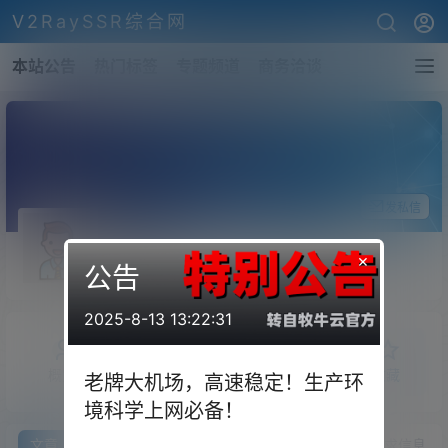
V2RaySSR综合网
本站公告
热门标签
专题频道
商务洽谈
关注Ta
发私信
阿良
×
公告
斗者
Lv1
2025-8-13 13:22:31
概览
发布的
关注
粉丝
收藏
老牌大机场，高速稳定！生产环
境科学上网必备！
文章
商铺
快讯
圈子
问答
供求信息