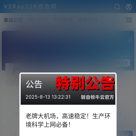
V2RaySSR综合网
本站公告
热门标签
专题频道
商务洽谈
关注Ta
发私信
阿良
×
公告
斗者
Lv1
2025-8-13 13:22:31
概览
发布的
关注
粉丝
收藏
老牌大机场，高速稳定！生产环
境科学上网必备！
文章
商铺
快讯
圈子
问答
供求信息