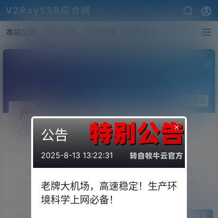
V2RaySSR综合网
本站公告
热门标签
专题频道
商务洽谈
关注Ta
发私信
yilunn
×
公告
斗者
Lv1
2025-8-13 13:22:31
概览
发布的
关注
粉丝
收藏
老牌大机场，高速稳定！生产环
境科学上网必备！
文章
商铺
快讯
圈子
问答
供求信息