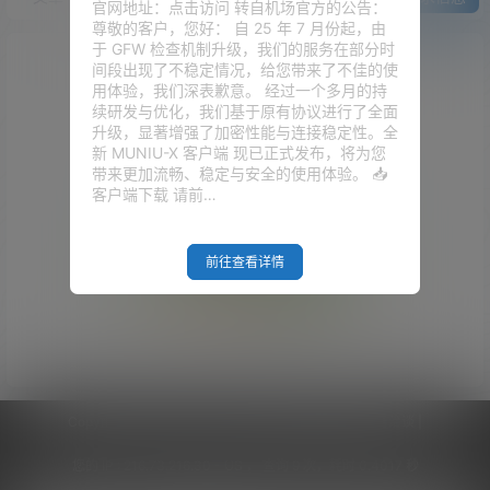
官网地址：点击访问 转自机场官方的公告：
尊敬的客户，您好： 自 25 年 7 月份起，由
于 GFW 检查机制升级，我们的服务在部分时
间段出现了不稳定情况，给您带来了不佳的使
用体验，我们深表歉意。 经过一个多月的持
续研发与优化，我们基于原有协议进行了全面
升级，显著增强了加密性能与连接稳定性。全
新 MUNIU-X 客户端 现已正式发布，将为您
带来更加流畅、稳定与安全的使用体验。 📥
客户端下载 请前…
前往查看详情
Empty Result
Copyright © 2026
V2RaySSR综合网
|
网站地图
|
商务洽谈
|
您的 IP :
216.73.216.30 - US ， 查询 9 次，耗时 0.4017 秒