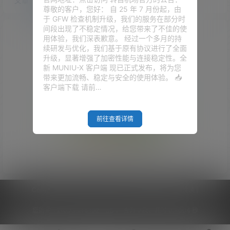
文章
快讯
评论
尊敬的客户，您好： 自 25 年 7 月份起，由
于 GFW 检查机制升级，我们的服务在部分时
间段出现了不稳定情况，给您带来了不佳的使
用体验，我们深表歉意。 经过一个多月的持
续研发与优化，我们基于原有协议进行了全面
升级，显著增强了加密性能与连接稳定性。全
新 MUNIU-X 客户端 现已正式发布，将为您
带来更加流畅、稳定与安全的使用体验。 📥
客户端下载 请前…
前往查看详情
Empty Result
Copyright © 2026
V2RaySSR综合网
|
网站地图
|
商务洽谈
|
您的 IP :
216.73.216.192 - US ， 查询 9 次，耗时 0.4004 秒