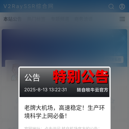
V2RaySSR综合网
本站公告
热门标签
专题频道
商务洽谈
关注Ta
发私信
seosea
×
公告
斗者
Lv1
2025-8-13 13:22:31
老牌大机场，高速稳定！生产环
概览
发布的
关注
粉丝
收藏
境科学上网必备！
官网地址：点击访问 转自机场官方的公告：