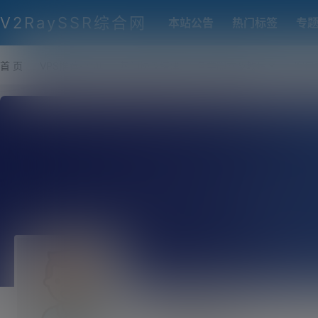
V2RaySSR综合网
本站公告
热门标签
专
首 页
VPS推荐-评测
热门协议搭建
各类脚本及教程
客户