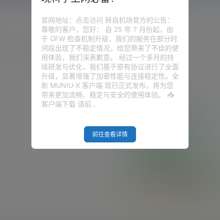
官网地址：点击访问 转自机场官方的公告：
尊敬的客户，您好： 自 25 年 7 月份起，由
于 GFW 检查机制升级，我们的服务在部分时
圈子
问答
供求信息
间段出现了不稳定情况，给您带来了不佳的使
用体验，我们深表歉意。 经过一个多月的持
续研发与优化，我们基于原有协议进行了全面
升级，显著增强了加密性能与连接稳定性。全
新 MUNIU-X 客户端 现已正式发布，将为您
带来更加流畅、稳定与安全的使用体验。 📥
客户端下载 请前…
前往查看详情
Empty Result