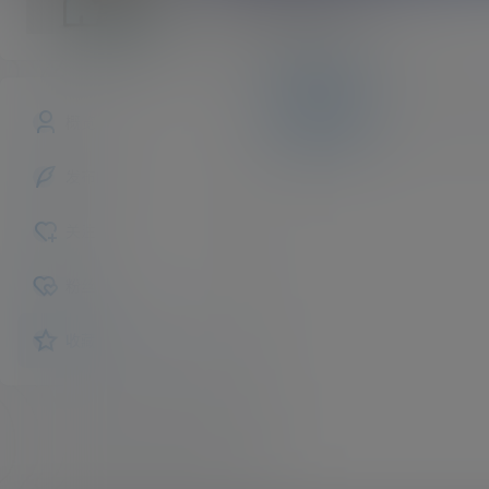
keiraepp907
斗之气
Lv0
文章
商铺
快讯
概览
发布的
关注
粉丝
收藏