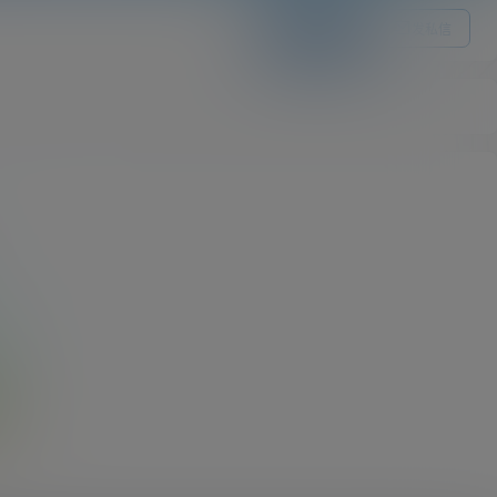
关注Ta
发私信