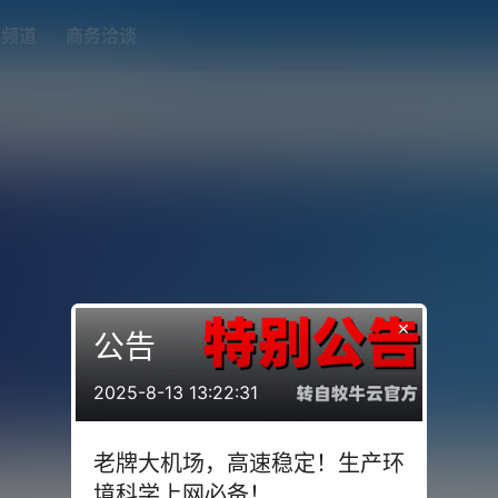
题频道
商务洽谈
端下载
OpenWRT（软路由）固件合集
在线订阅转换
搬瓦工
×
公告
2025-8-13 13:22:31
老牌大机场，高速稳定！生产环
境科学上网必备！