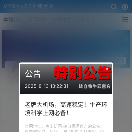
V2RaySSR综合网
本站公告
热门标签
专题频道
商务洽谈
关注Ta
发私信
×
公告
keiraepp907
斗之气
Lv0
2025-8-13 13:22:31
老牌大机场，高速稳定！生产环
概览
发布的
关注
粉丝
收藏
境科学上网必备！
官网地址：点击访问 转自机场官方的公告：
尊敬的客户，您好： 自 25 年 7 月份起，由