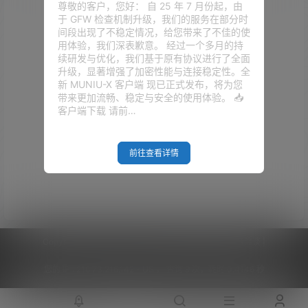
尊敬的客户，您好： 自 25 年 7 月份起，由
于 GFW 检查机制升级，我们的服务在部分时
间段出现了不稳定情况，给您带来了不佳的使
用体验，我们深表歉意。 经过一个多月的持
续研发与优化，我们基于原有协议进行了全面
升级，显著增强了加密性能与连接稳定性。全
新 MUNIU-X 客户端 现已正式发布，将为您
带来更加流畅、稳定与安全的使用体验。 📥
客户端下载 请前…
前往查看详情
Copyright © 2026
V2RaySSR综合网
|
网站地图
|
商务洽谈
|
您的 IP :
216.73.216.142 - US ， 查询 9 次，耗时 0.4146 秒