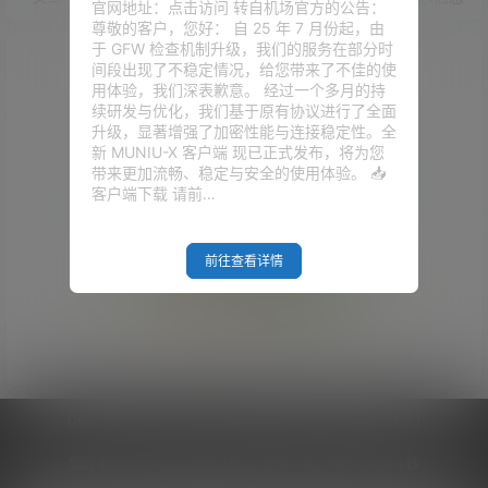
官网地址：点击访问 转自机场官方的公告：
尊敬的客户，您好： 自 25 年 7 月份起，由
于 GFW 检查机制升级，我们的服务在部分时
间段出现了不稳定情况，给您带来了不佳的使
用体验，我们深表歉意。 经过一个多月的持
续研发与优化，我们基于原有协议进行了全面
升级，显著增强了加密性能与连接稳定性。全
新 MUNIU-X 客户端 现已正式发布，将为您
带来更加流畅、稳定与安全的使用体验。 📥
客户端下载 请前…
前往查看详情
Empty Result
Copyright © 2026
V2RaySSR综合网
|
网站地图
|
商务洽谈
|
您的 IP :
216.73.216.159 - US ， 查询 9 次，耗时 0.4064 秒