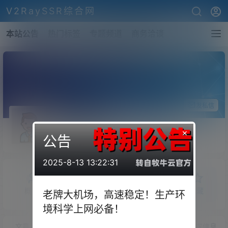
V2RaySSR综合网
本站公告
热门标签
专题频道
商务洽谈
关注Ta
发私信
staceygleeson
×
公告
斗之气
Lv0
2025-8-13 13:22:31
概览
发布的
关注
粉丝
收藏
老牌大机场，高速稳定！生产环
境科学上网必备！
文章
商铺
快讯
圈子
问答
供求信息